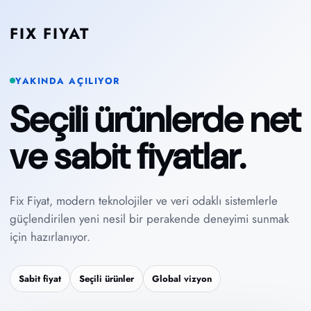
İçeriğe
atla
FIX FIYAT
YAKINDA AÇILIYOR
Seçili ürünlerde net
ve sabit fiyatlar.
Fix Fiyat, modern teknolojiler ve veri odaklı sistemlerle
güçlendirilen yeni nesil bir perakende deneyimi sunmak
için hazırlanıyor.
Opening soon
Sabit fiyat
Seçili ürünler
Global vizyon